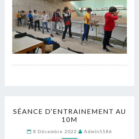
SÉANCE
SÉANCE D’ENTRAINEMENT AU
D’ENTRAINEMENT
10M
AU
10M
8 Décembre 2022
Admin5586