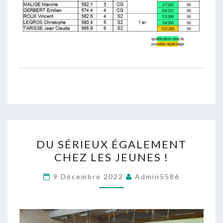
DU
DU SÉRIEUX ÉGALEMENT
SÉRIEUX
CHEZ LES JEUNES !
ÉGALEMENT
CHEZ
9 Décembre 2022
Admin5586
LES
JEUNES
!