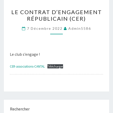
LE
LE CONTRAT D’ENGAGEMENT
CONTRAT
RÉPUBLICAIN (CER)
D’ENGAGEMENT
RÉPUBLICAIN
7 Décembre 2022
Admin5586
(CER)
Le club s’engage !
CER-associations-CANTAL
Télécharger
Rechercher