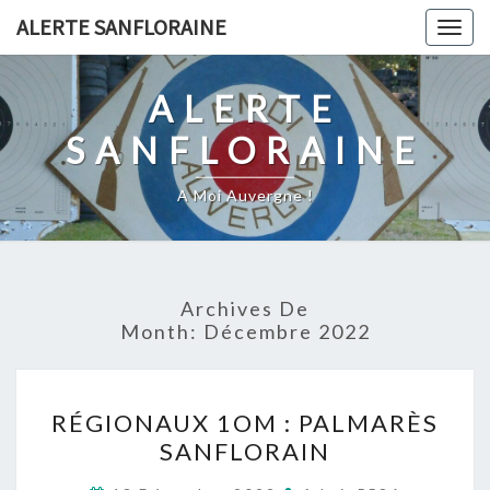
Skip
ALERTE SANFLORAINE
Togg
to
navig
content
ALERTE
SANFLORAINE
A Moi Auvergne !
Archives De
Month:
Décembre 2022
RÉGIONAUX
RÉGIONAUX 1OM : PALMARÈS
1OM
SANFLORAIN
:
PALMARÈS