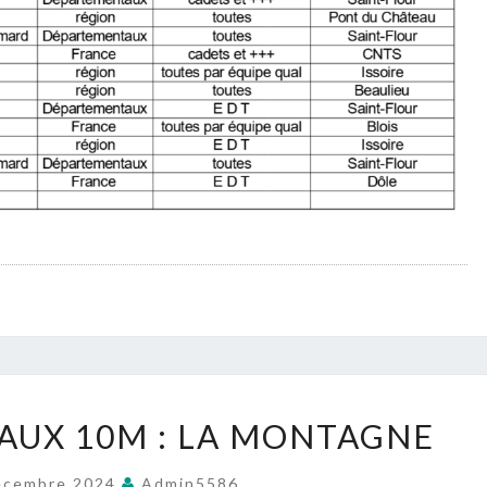
DÉPARTEMENTAUX
UX 10M : LA MONTAGNE
10M
:
écembre 2024
Admin5586