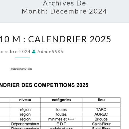
Archives De
Month:
Décembre 2024
COMPÉTITON
0 M : CALENDRIER 2025
10
M
écembre 2024
Admin5586
:
CALENDRIER
2025