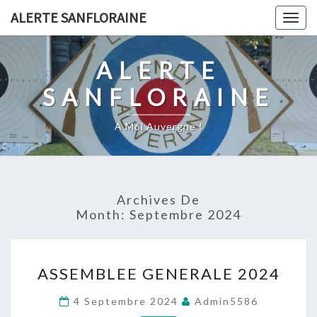
Skip
ALERTE SANFLORAINE
Togg
to
navig
content
ALERTE
SANFLORAINE
A Moi Auvergne !
Archives De
Month:
Septembre 2024
ASSEMBLEE
ASSEMBLEE GENERALE 2024
GENERALE
2024
4 Septembre 2024
Admin5586